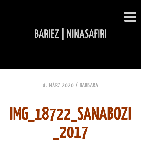
BARIEZ | NINASAFIRI
INHALT ÜBERSPRINGEN
4. MÄRZ 2020 /
BARBARA
IMG_18722_SANABOZI
_2017