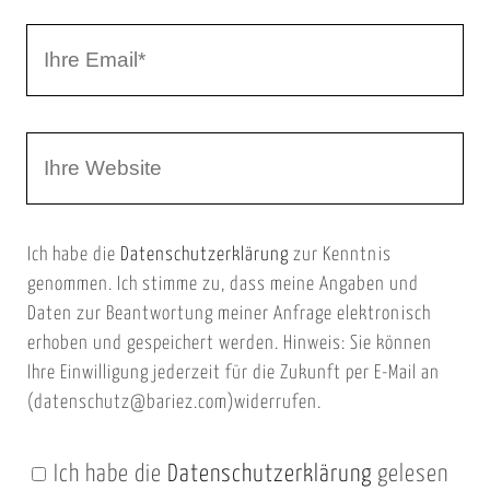
r
I
N
h
a
r
m
W
e
e
e
E
b
m
Ich habe die
Datenschutzerklärung
zur Kenntnis
s
a
genommen. Ich stimme zu, dass meine Angaben und
e
i
Daten zur Beantwortung meiner Anfrage elektronisch
i
l
erhoben und gespeichert werden. Hinweis: Sie können
t
Ihre Einwilligung jederzeit für die Zukunft per E-Mail an
(datenschutz@bariez.com)widerrufen.
e
n
Ich habe die
Datenschutzerklärung
gelesen
U