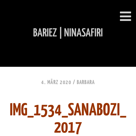
BARIEZ | NINASAFIRI
INHALT ÜBERSPRINGEN
4. MÄRZ 2020 /
BARBARA
IMG_1534_SANABOZI_
2017