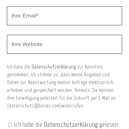
r
I
N
h
a
r
m
W
e
e
e
E
b
m
Ich habe die
Datenschutzerklärung
zur Kenntnis
s
a
genommen. Ich stimme zu, dass meine Angaben und
e
i
Daten zur Beantwortung meiner Anfrage elektronisch
i
l
erhoben und gespeichert werden. Hinweis: Sie können
t
Ihre Einwilligung jederzeit für die Zukunft per E-Mail an
(datenschutz@bariez.com)widerrufen.
e
n
Ich habe die
Datenschutzerklärung
gelesen
U