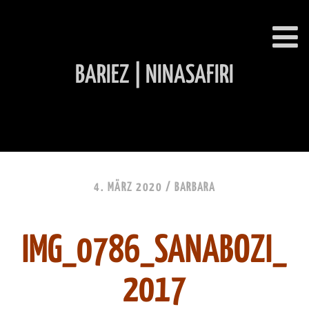
BARIEZ | NINASAFIRI
INHALT ÜBERSPRINGEN
4. MÄRZ 2020 /
BARBARA
IMG_0786_SANABOZI_
2017