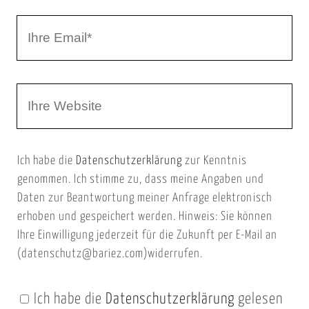
r
I
N
h
a
r
m
W
e
e
e
E
b
m
Ich habe die
Datenschutzerklärung
zur Kenntnis
s
a
genommen. Ich stimme zu, dass meine Angaben und
e
i
Daten zur Beantwortung meiner Anfrage elektronisch
i
l
erhoben und gespeichert werden. Hinweis: Sie können
t
Ihre Einwilligung jederzeit für die Zukunft per E-Mail an
(datenschutz@bariez.com)widerrufen.
e
n
Ich habe die
Datenschutzerklärung
gelesen
U