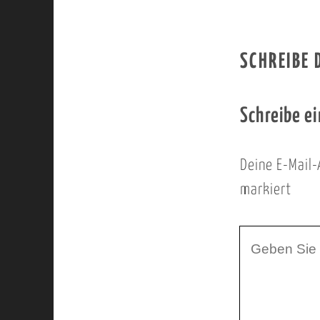
SCHREIBE
Schreibe e
Deine E-Mail-
markiert
I
h
r
K