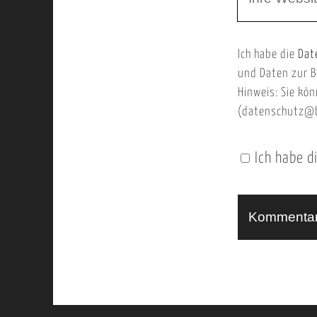
e
E
b
m
Ich habe die
Dat
s
a
und Daten zur B
e
i
Hinweis: Sie kön
i
l
(datenschutz@b
t
e
Ich habe d
n
U
R
L
A
l
t