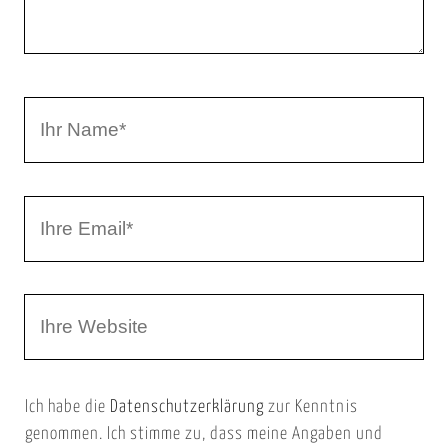
e
n
t
a
I
r
h
r
I
N
h
a
r
m
W
e
e
e
E
b
m
Ich habe die
Datenschutzerklärung
zur Kenntnis
s
a
genommen. Ich stimme zu, dass meine Angaben und