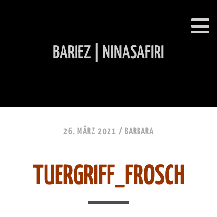
BARIEZ | NINASAFIRI
INHALT ÜBERSPRINGEN
26. MÄRZ 2021 /
BARBARA
TUERGRIFF_FROSCH