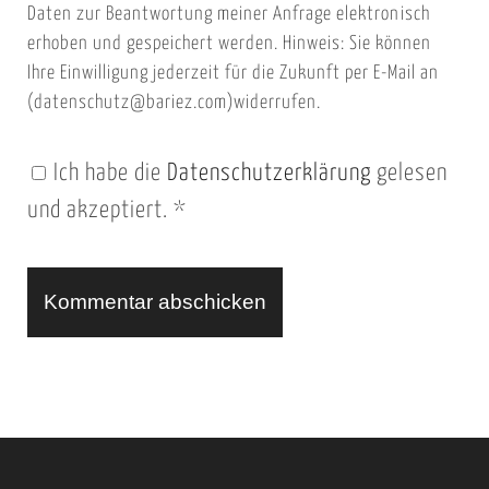
e
i
Daten zur Beantwortung meiner Anfrage elektronisch
i
l
erhoben und gespeichert werden. Hinweis: Sie können
t
Ihre Einwilligung jederzeit für die Zukunft per E-Mail an
(datenschutz@bariez.com)widerrufen.
e
n
Ich habe die
Datenschutzerklärung
gelesen
U
und akzeptiert.
*
R
L
A
l
t
e