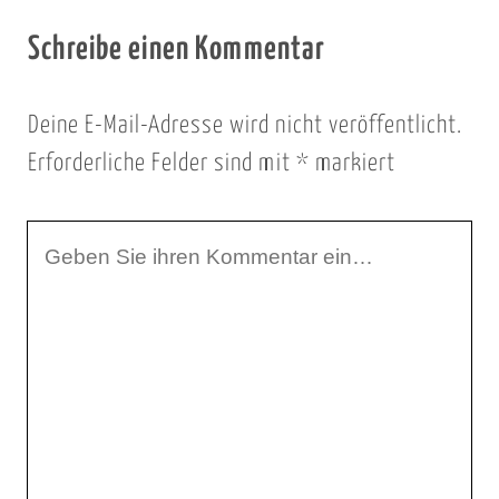
Schreibe einen Kommentar
Deine E-Mail-Adresse wird nicht veröffentlicht.
Erforderliche Felder sind mit
*
markiert
I
h
r
K
o
m
m