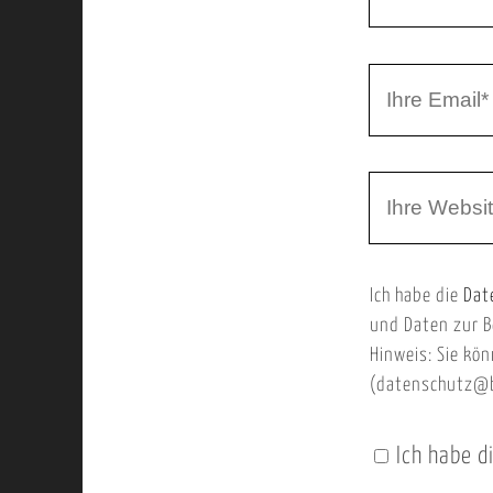
r
h
r
I
N
h
a
r
m
W
e
e
e
E
b
m
Ich habe die
Dat
s
a
und Daten zur B
e
i
Hinweis: Sie kön
i
l
(datenschutz@b
t
e
Ich habe d
n