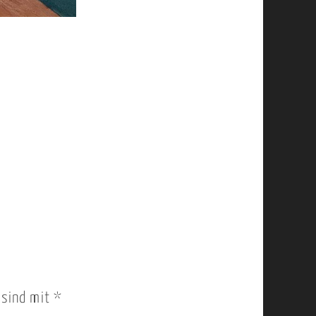
r sind mit
*