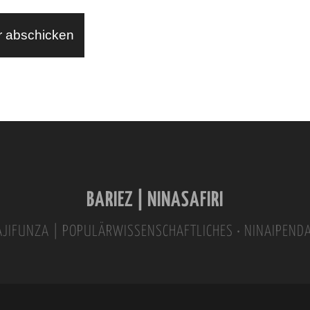
BARIEZ | NINASAFIRI
INAJIFUNZA | POPULÄRWISSENSCHAFTLICHES • NINAIPEND