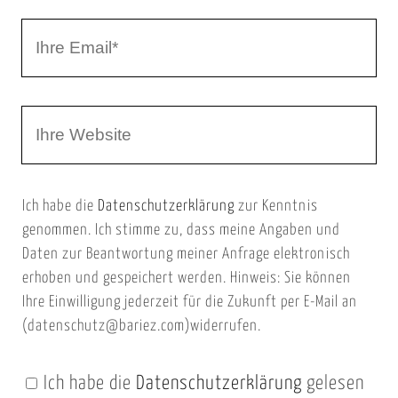
r
I
N
h
a
r
m
W
e
e
e
E
b
m
Ich habe die
Datenschutzerklärung
zur Kenntnis
s
a
genommen. Ich stimme zu, dass meine Angaben und
e
i
Daten zur Beantwortung meiner Anfrage elektronisch
i
l
erhoben und gespeichert werden. Hinweis: Sie können
t
Ihre Einwilligung jederzeit für die Zukunft per E-Mail an
(datenschutz@bariez.com)widerrufen.
e
n
Ich habe die
Datenschutzerklärung
gelesen
U