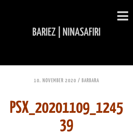
BARIEZ | NINASAFIRI
INHALT ÜBERSPRINGEN
10. NOVEMBER 2020 /
BARBARA
PSX_20201109_1245
39