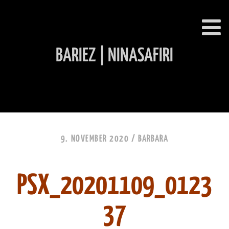
BARIEZ | NINASAFIRI
INHALT ÜBERSPRINGEN
9. NOVEMBER 2020 /
BARBARA
PSX_20201109_0123
37