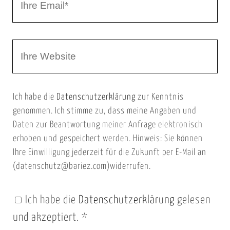
h
a
r
m
W
e
e
e
E
b
m
Ich habe die
Datenschutzerklärung
zur Kenntnis
s
a
genommen. Ich stimme zu, dass meine Angaben und
e
i
Daten zur Beantwortung meiner Anfrage elektronisch
i
l
erhoben und gespeichert werden. Hinweis: Sie können
t
Ihre Einwilligung jederzeit für die Zukunft per E-Mail an
(datenschutz@bariez.com)widerrufen.
e
n
Ich habe die
Datenschutzerklärung
gelesen
U
und akzeptiert.
*
R