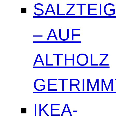
SALZTEI
– AUF
ALTHOLZ
GETRIMM
IKEA-