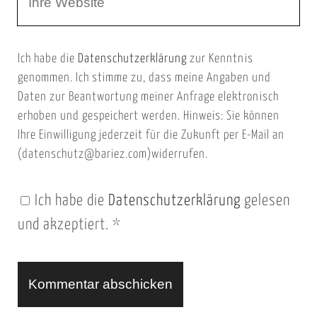
e
E
b
m
Ich habe die
Datenschutzerklärung
zur Kenntnis
s
a
genommen. Ich stimme zu, dass meine Angaben und
e
i
Daten zur Beantwortung meiner Anfrage elektronisch
i
l
erhoben und gespeichert werden. Hinweis: Sie können
t
Ihre Einwilligung jederzeit für die Zukunft per E-Mail an
(datenschutz@bariez.com)widerrufen.
e
n
Ich habe die
Datenschutzerklärung
gelesen
U
und akzeptiert.
*
R
L