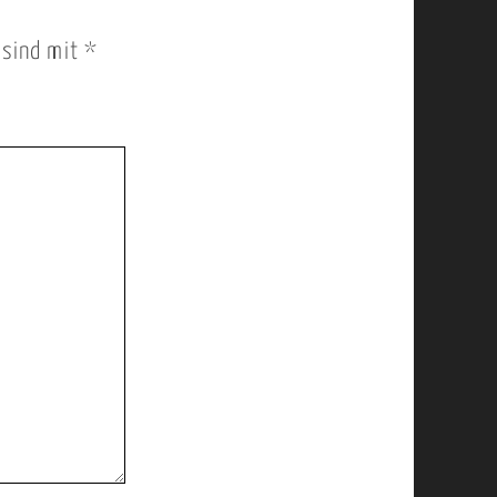
r sind mit
*