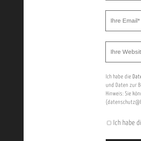
r
I
N
h
a
r
m
W
e
e
e
E
b
m
Ich habe die
Dat
s
a
und Daten zur B
e
i
Hinweis: Sie kön
i
l
(datenschutz@b
t
e
Ich habe d
n