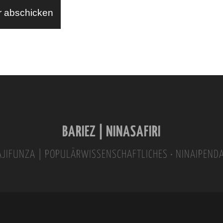
BARIEZ | NINASAFIRI
INAJIFUNZA | POPULÄRWISSENSCHAFTLICHES • NINAIPEND