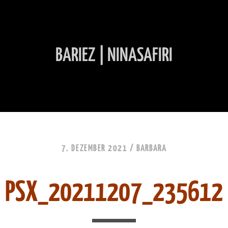
BARIEZ | NINASAFIRI
INHALT ÜBERSPRINGEN
7. DEZEMBER 2021 /
BARBARA
PSX_20211207_235612