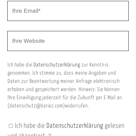
I
N
h
a
r
m
W
e
e
e
E
b
m
Ich habe die
Datenschutzerklärung
zur Kenntnis
s
a
genommen. Ich stimme zu, dass meine Angaben und
e
i
Daten zur Beantwortung meiner Anfrage elektronisch
i
l
erhoben und gespeichert werden. Hinweis: Sie können
t
Ihre Einwilligung jederzeit für die Zukunft per E-Mail an
(datenschutz@bariez.com)widerrufen.
e
n
Ich habe die
Datenschutzerklärung
gelesen
U