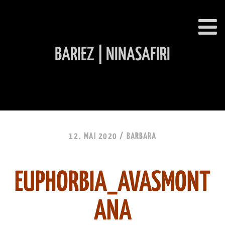
BARIEZ | NINASAFIRI
INHALT ÜBERSPRINGEN
12. MAI 2020 /
BARBARA
EUPHORBIA_AVASMONT
ANA