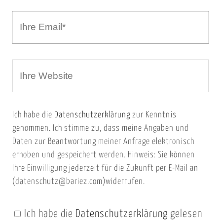
r
I
N
h
a
r
m
W
e
e
e
E
b
m
Ich habe die
Datenschutzerklärung
zur Kenntnis
s
a
genommen. Ich stimme zu, dass meine Angaben und
e
i
Daten zur Beantwortung meiner Anfrage elektronisch
i
l
erhoben und gespeichert werden. Hinweis: Sie können
t
Ihre Einwilligung jederzeit für die Zukunft per E-Mail an
(datenschutz@bariez.com)widerrufen.
e
n
Ich habe die
Datenschutzerklärung
gelesen
U