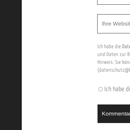
h
a
r
m
W
e
e
e
E
b
m
Ich habe die
Dat
s
a
und Daten zur B
e
i
Hinweis: Sie kön
i
l
(datenschutz@b
t
e
Ich habe d
n
U
R
L