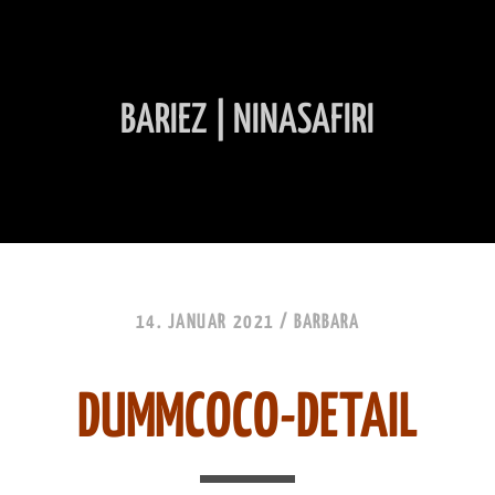
BARIEZ | NINASAFIRI
INHALT ÜBERSPRINGEN
14. JANUAR 2021 /
BARBARA
DUMMCOCO-DETAIL