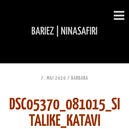
BARIEZ | NINASAFIRI
INHALT ÜBERSPRINGEN
7. MAI 2020 /
BARBARA
DSC05370_081015_SI
TALIKE_KATAVI