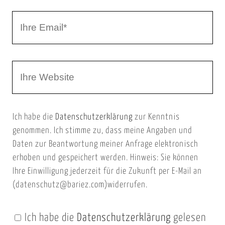
r
I
N
h
a
r
m
W
e
e
e
E
b
m
Ich habe die
Datenschutzerklärung
zur Kenntnis
s
a
genommen. Ich stimme zu, dass meine Angaben und
e
i
Daten zur Beantwortung meiner Anfrage elektronisch
i
l
erhoben und gespeichert werden. Hinweis: Sie können
t
Ihre Einwilligung jederzeit für die Zukunft per E-Mail an
(datenschutz@bariez.com)widerrufen.
e
n
Ich habe die
Datenschutzerklärung
gelesen
U