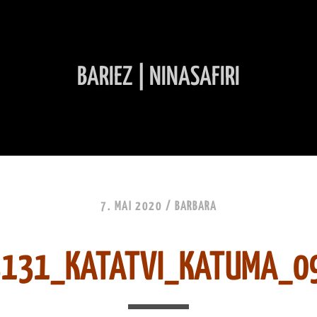
BARIEZ | NINASAFIRI
INHALT ÜBERSPRINGEN
7. MAI 2020 /
BARBARA
3131_KATATVI_KATUMA_0