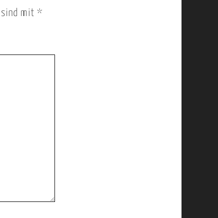
r sind mit
*