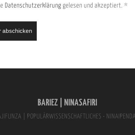
ie
Datenschutzerklärung
gelesen und akzeptiert.
*
BARIEZ | NINASAFIRI
INAJIFUNZA | POPULÄRWISSENSCHAFTLICHES • NINAIPEND