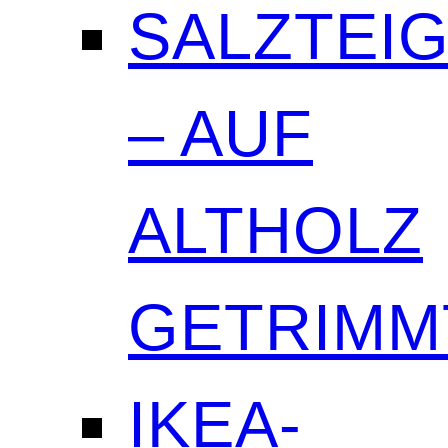
SALZTEI
– AUF
ALTHOLZ
GETRIMM
IKEA-