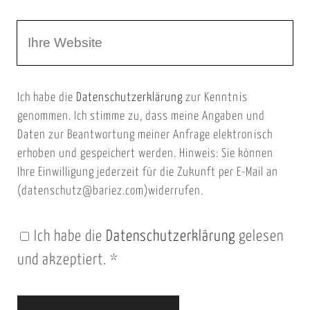
r
m
W
e
e
e
E
b
m
Ich habe die
Datenschutzerklärung
zur Kenntnis
s
a
genommen. Ich stimme zu, dass meine Angaben und
e
i
Daten zur Beantwortung meiner Anfrage elektronisch
i
l
erhoben und gespeichert werden. Hinweis: Sie können
t
Ihre Einwilligung jederzeit für die Zukunft per E-Mail an
(datenschutz@bariez.com)widerrufen.
e
n
Ich habe die
Datenschutzerklärung
gelesen
U
und akzeptiert.
*
R
L