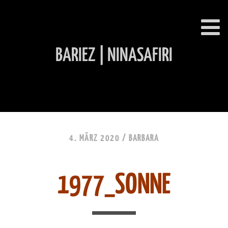
BARIEZ | NINASAFIRI
INHALT ÜBERSPRINGEN
4. MÄRZ 2020 /
BARBARA
1977_SONNE