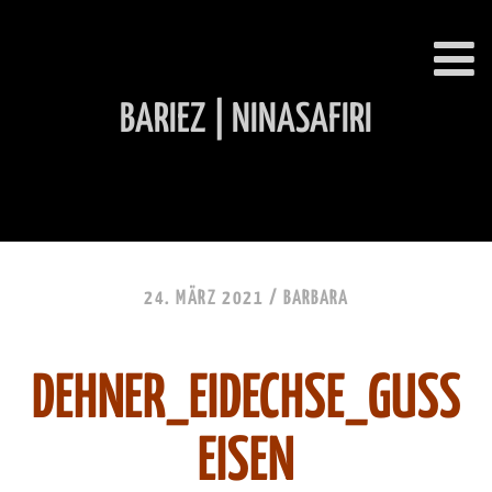
BARIEZ | NINASAFIRI
INHALT ÜBERSPRINGEN
24. MÄRZ 2021 /
BARBARA
DEHNER_EIDECHSE_GUSS
EISEN