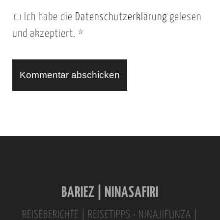
n
Ich habe die
Datenschutzerklärung
gelesen
U
und akzeptiert.
*
R
L
A
l
t
e
r
n
BARIEZ | NINASAFIRI
a
t
REISEBERICHTE | REISETIPPS • NINAJIFUNZA |