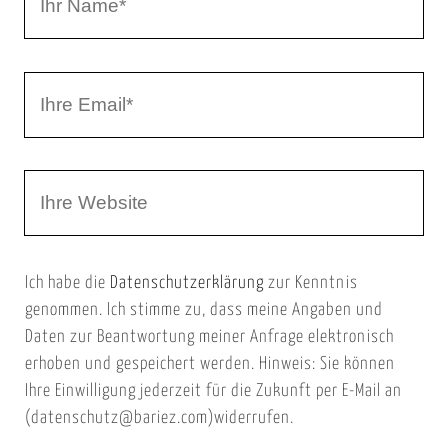
r
h
r
I
N
h
a
r
m
W
e
e
e
E
b
m
Ich habe die
Datenschutzerklärung
zur Kenntnis
s
a
genommen. Ich stimme zu, dass meine Angaben und
e
i
Daten zur Beantwortung meiner Anfrage elektronisch
i
l
erhoben und gespeichert werden. Hinweis: Sie können
t
Ihre Einwilligung jederzeit für die Zukunft per E-Mail an
(datenschutz@bariez.com)widerrufen.
e