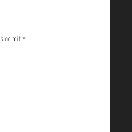
r sind mit
*