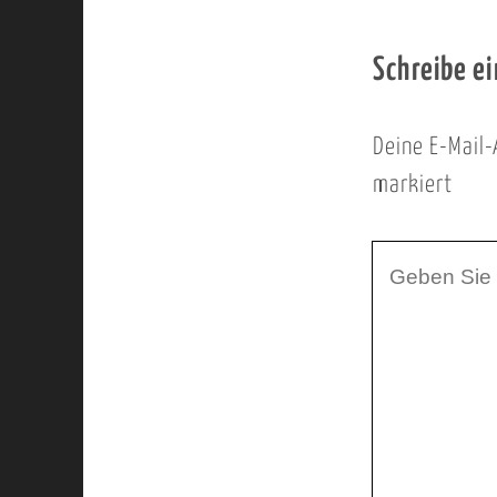
Schreibe e
Deine E-Mail-
markiert
I
h
r
K
o
m
m