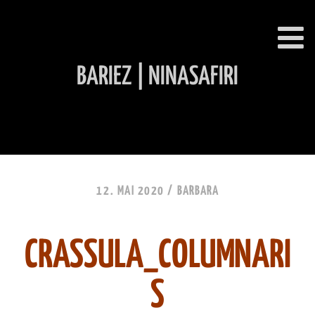
BARIEZ | NINASAFIRI
INHALT ÜBERSPRINGEN
12. MAI 2020 /
BARBARA
CRASSULA_COLUMNARI
S