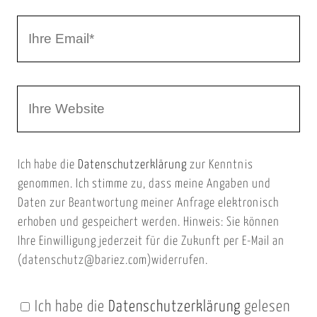
r
I
N
h
a
r
m
W
e
e
e
E
b
m
Ich habe die
Datenschutzerklärung
zur Kenntnis
s
a
genommen. Ich stimme zu, dass meine Angaben und
e
i
Daten zur Beantwortung meiner Anfrage elektronisch
i
l
erhoben und gespeichert werden. Hinweis: Sie können
t
Ihre Einwilligung jederzeit für die Zukunft per E-Mail an
(datenschutz@bariez.com)widerrufen.
e
n
Ich habe die
Datenschutzerklärung
gelesen
U