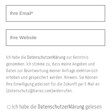
r
I
N
h
a
r
m
W
e
e
e
E
b
m
Ich habe die
Datenschutzerklärung
zur Kenntnis
s
a
genommen. Ich stimme zu, dass meine Angaben und
e
i
Daten zur Beantwortung meiner Anfrage elektronisch
i
l
erhoben und gespeichert werden. Hinweis: Sie können
t
Ihre Einwilligung jederzeit für die Zukunft per E-Mail an
(datenschutz@bariez.com)widerrufen.
e
n
Ich habe die
Datenschutzerklärung
gelesen
U