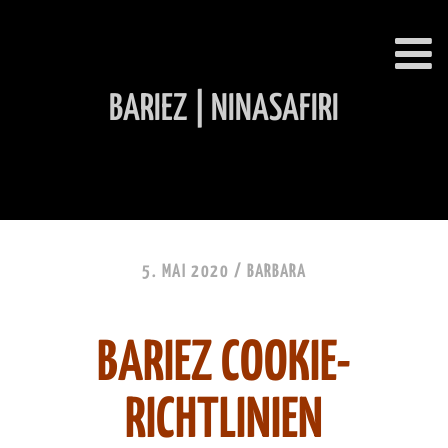
BARIEZ | NINASAFIRI
INHALT ÜBERSPRINGEN
5. MAI 2020 /
BARBARA
BARIEZ COOKIE-
RICHTLINIEN