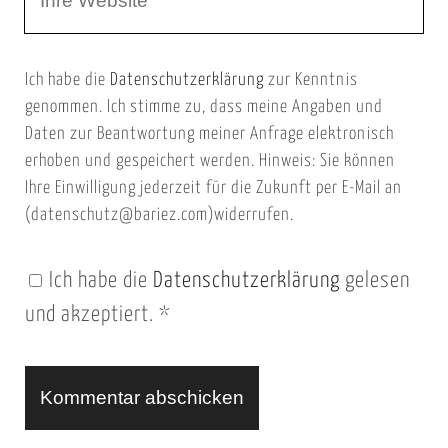
e
E
b
m
Ich habe die
Datenschutzerklärung
zur Kenntnis
s
a
genommen. Ich stimme zu, dass meine Angaben und
e
i
Daten zur Beantwortung meiner Anfrage elektronisch
i
l
erhoben und gespeichert werden. Hinweis: Sie können
t
Ihre Einwilligung jederzeit für die Zukunft per E-Mail an
(datenschutz@bariez.com)widerrufen.
e
n
Ich habe die
Datenschutzerklärung
gelesen
U
und akzeptiert.
*
R
L