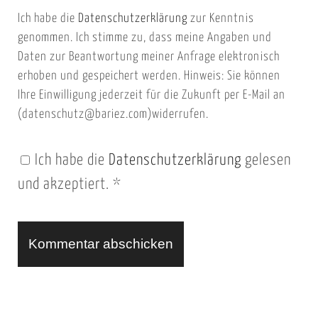
m
Ich habe die
Datenschutzerklärung
zur Kenntnis
s
a
genommen. Ich stimme zu, dass meine Angaben und
e
i
Daten zur Beantwortung meiner Anfrage elektronisch
i
l
erhoben und gespeichert werden. Hinweis: Sie können
t
Ihre Einwilligung jederzeit für die Zukunft per E-Mail an
(datenschutz@bariez.com)widerrufen.
e
n
Ich habe die
Datenschutzerklärung
gelesen
U
und akzeptiert.
*
R
L
A