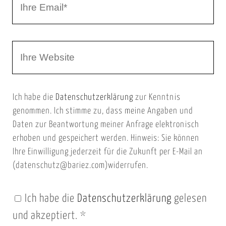
I
N
h
a
r
m
W
e
e
e
E
b
m
Ich habe die
Datenschutzerklärung
zur Kenntnis
s
a
genommen. Ich stimme zu, dass meine Angaben und
e
i
Daten zur Beantwortung meiner Anfrage elektronisch
i
l
erhoben und gespeichert werden. Hinweis: Sie können
t
Ihre Einwilligung jederzeit für die Zukunft per E-Mail an
(datenschutz@bariez.com)widerrufen.
e
n
Ich habe die
Datenschutzerklärung
gelesen
U
und akzeptiert.
*
R