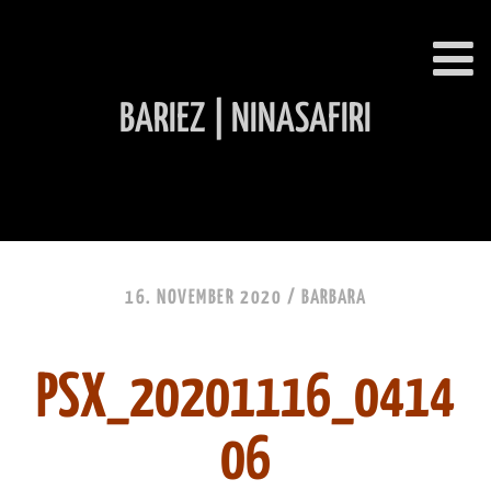
BARIEZ | NINASAFIRI
INHALT ÜBERSPRINGEN
16. NOVEMBER 2020 /
BARBARA
PSX_20201116_0414
06