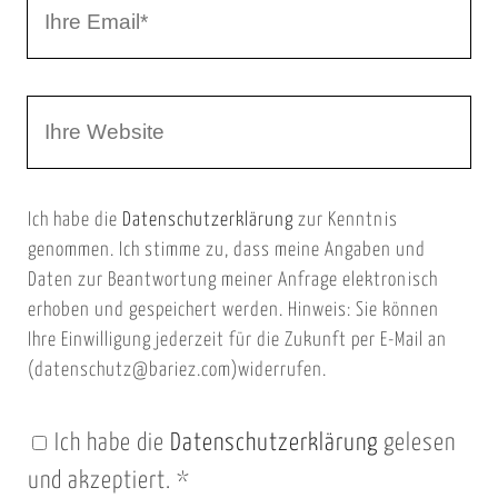
I
N
h
a
r
m
W
e
e
e
E
b
m
Ich habe die
Datenschutzerklärung
zur Kenntnis
s
a
genommen. Ich stimme zu, dass meine Angaben und
e
i
Daten zur Beantwortung meiner Anfrage elektronisch
i
l
erhoben und gespeichert werden. Hinweis: Sie können
t
Ihre Einwilligung jederzeit für die Zukunft per E-Mail an
(datenschutz@bariez.com)widerrufen.
e
n
Ich habe die
Datenschutzerklärung
gelesen
U
und akzeptiert.
*
R