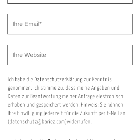
r
I
N
h
a
r
m
W
e
e
e
E
b
m
Ich habe die
Datenschutzerklärung
zur Kenntnis
s
a
genommen. Ich stimme zu, dass meine Angaben und
e
i
Daten zur Beantwortung meiner Anfrage elektronisch
i
l
erhoben und gespeichert werden. Hinweis: Sie können
t
Ihre Einwilligung jederzeit für die Zukunft per E-Mail an
(datenschutz@bariez.com)widerrufen.
e
n