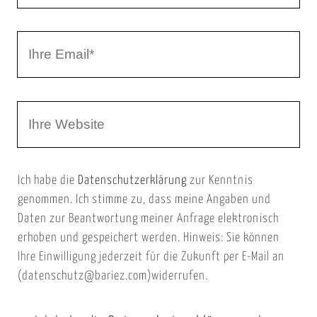
r
I
N
h
a
r
m
W
e
e
e
E
b
m
Ich habe die
Datenschutzerklärung
zur Kenntnis
s
a
genommen. Ich stimme zu, dass meine Angaben und
e
i
Daten zur Beantwortung meiner Anfrage elektronisch
i
l
erhoben und gespeichert werden. Hinweis: Sie können
t
Ihre Einwilligung jederzeit für die Zukunft per E-Mail an
(datenschutz@bariez.com)widerrufen.
e
n