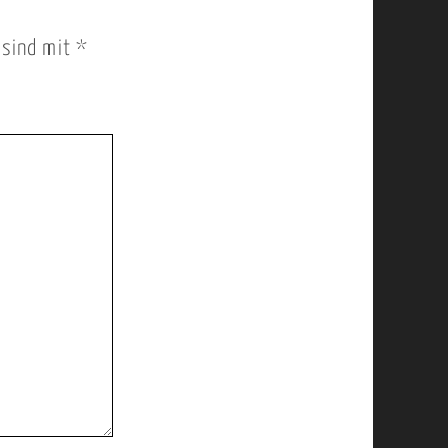
r sind mit
*