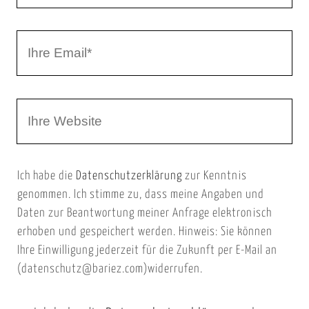
r
I
N
h
a
r
m
W
e
e
e
E
b
m
Ich habe die
Datenschutzerklärung
zur Kenntnis
s
a
genommen. Ich stimme zu, dass meine Angaben und
e
i
Daten zur Beantwortung meiner Anfrage elektronisch
i
l
erhoben und gespeichert werden. Hinweis: Sie können
t
Ihre Einwilligung jederzeit für die Zukunft per E-Mail an
(datenschutz@bariez.com)widerrufen.
e
n