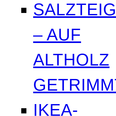
SALZTEI
– AUF
ALTHOLZ
GETRIMM
IKEA-