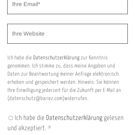
N
h
a
r
m
W
e
e
e
E
b
m
Ich habe die
Datenschutzerklärung
zur Kenntnis
s
a
genommen. Ich stimme zu, dass meine Angaben und
e
i
Daten zur Beantwortung meiner Anfrage elektronisch
i
l
erhoben und gespeichert werden. Hinweis: Sie können
t
Ihre Einwilligung jederzeit für die Zukunft per E-Mail an
(datenschutz@bariez.com)widerrufen.
e
n
Ich habe die
Datenschutzerklärung
gelesen
U
und akzeptiert.
*
R