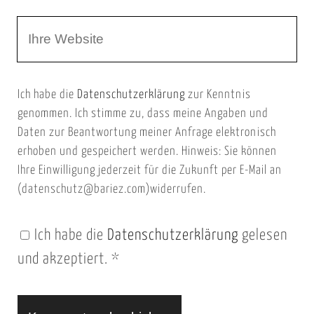
r
m
W
e
e
e
E
b
m
Ich habe die
Datenschutzerklärung
zur Kenntnis
s
a
genommen. Ich stimme zu, dass meine Angaben und
e
i
Daten zur Beantwortung meiner Anfrage elektronisch
i
l
erhoben und gespeichert werden. Hinweis: Sie können
t
Ihre Einwilligung jederzeit für die Zukunft per E-Mail an
(datenschutz@bariez.com)widerrufen.
e
n
Ich habe die
Datenschutzerklärung
gelesen
U
und akzeptiert.
*
R
L