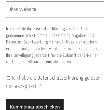
W
e
e
e
E
b
m
Ich habe die
Datenschutzerklärung
zur Kenntnis
s
a
genommen. Ich stimme zu, dass meine Angaben und
e
i
Daten zur Beantwortung meiner Anfrage elektronisch
i
l
erhoben und gespeichert werden. Hinweis: Sie können
t
Ihre Einwilligung jederzeit für die Zukunft per E-Mail an
(datenschutz@bariez.com)widerrufen.
e
n
Ich habe die
Datenschutzerklärung
gelesen
U
und akzeptiert.
*
R
L