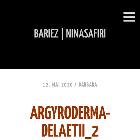
BARIEZ | NINASAFIRI
INHALT ÜBERSPRINGEN
12. MAI 2020 /
BARBARA
ARGYRODERMA-
DELAETII_2