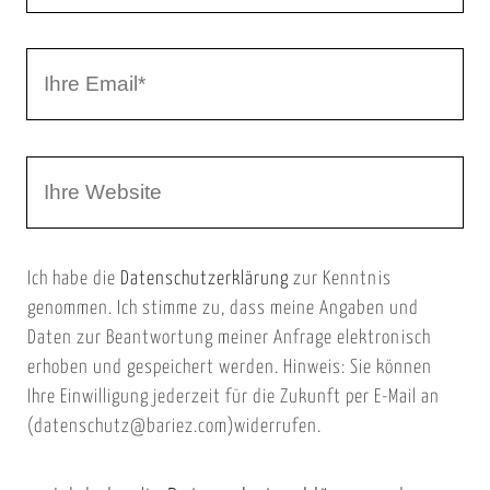
r
I
N
h
a
r
m
W
e
e
e
E
b
m
Ich habe die
Datenschutzerklärung
zur Kenntnis
s
a
genommen. Ich stimme zu, dass meine Angaben und
e
i
Daten zur Beantwortung meiner Anfrage elektronisch
i
l
erhoben und gespeichert werden. Hinweis: Sie können
t
Ihre Einwilligung jederzeit für die Zukunft per E-Mail an
(datenschutz@bariez.com)widerrufen.
e
n