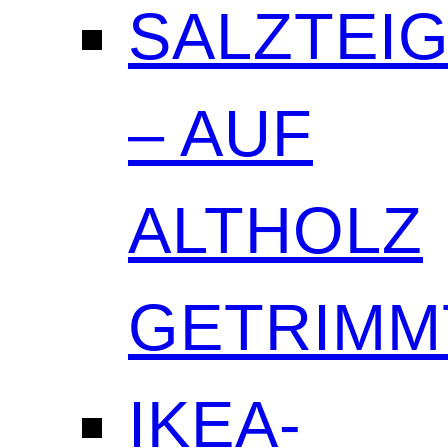
SALZTEI
– AUF
ALTHOLZ
GETRIMM
IKEA-