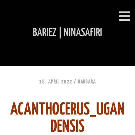
BARIEZ | NINASAFIRI
INHALT ÜBERSPRINGEN
18. APRIL 2022 /
BARBARA
ACANTHOCERUS_UGAN
DENSIS