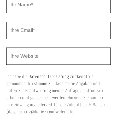
I
r
h
r
I
N
h
a
r
m
W
e
e
e
E
b
m
Ich habe die
Datenschutzerklärung
zur Kenntnis
s
a
genommen. Ich stimme zu, dass meine Angaben und
e
i
Daten zur Beantwortung meiner Anfrage elektronisch
i
l
erhoben und gespeichert werden. Hinweis: Sie können
t
Ihre Einwilligung jederzeit für die Zukunft per E-Mail an
(datenschutz@bariez.com)widerrufen.
e