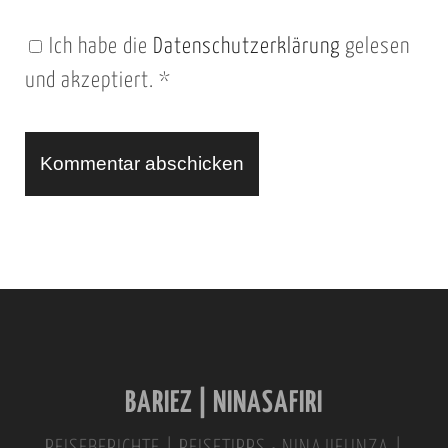
n
Ich habe die
Datenschutzerklärung
gelesen
U
und akzeptiert.
*
R
L
A
l
t
e
r
n
BARIEZ | NINASAFIRI
a
t