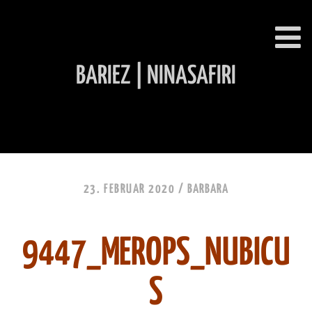
BARIEZ | NINASAFIRI
INHALT ÜBERSPRINGEN
23. FEBRUAR 2020 /
BARBARA
9447_MEROPS_NUBICU
S