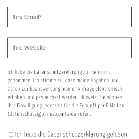
r
I
N
h
a
r
m
W
e
e
e
E
b
m
Ich habe die
Datenschutzerklärung
zur Kenntnis
s
a
genommen. Ich stimme zu, dass meine Angaben und
e
i
Daten zur Beantwortung meiner Anfrage elektronisch
i
l
erhoben und gespeichert werden. Hinweis: Sie können
t
Ihre Einwilligung jederzeit für die Zukunft per E-Mail an
(datenschutz@bariez.com)widerrufen.
e
n
Ich habe die
Datenschutzerklärung
gelesen
U