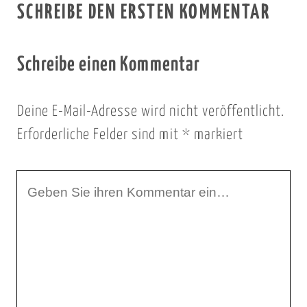
SCHREIBE DEN ERSTEN KOMMENTAR
Schreibe einen Kommentar
Deine E-Mail-Adresse wird nicht veröffentlicht.
Erforderliche Felder sind mit
*
markiert
I
h
r
K
o
m