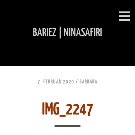
BARIEZ | NINASAFIRI
INHALT ÜBERSPRINGEN
7. FEBRUAR 2020 /
BARBARA
IMG_2247