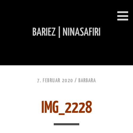
BARIEZ | NINASAFIRI
INHALT ÜBERSPRINGEN
7. FEBRUAR 2020 /
BARBARA
IMG_2228