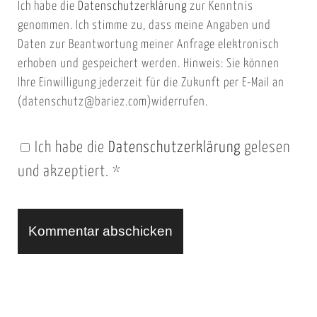
Ich habe die
Datenschutzerklärung
zur Kenntnis
s
a
genommen. Ich stimme zu, dass meine Angaben und
e
i
Daten zur Beantwortung meiner Anfrage elektronisch
i
l
erhoben und gespeichert werden. Hinweis: Sie können
t
Ihre Einwilligung jederzeit für die Zukunft per E-Mail an
(datenschutz@bariez.com)widerrufen.
e
n
Ich habe die
Datenschutzerklärung
gelesen
U
und akzeptiert.
*
R
L
A
l