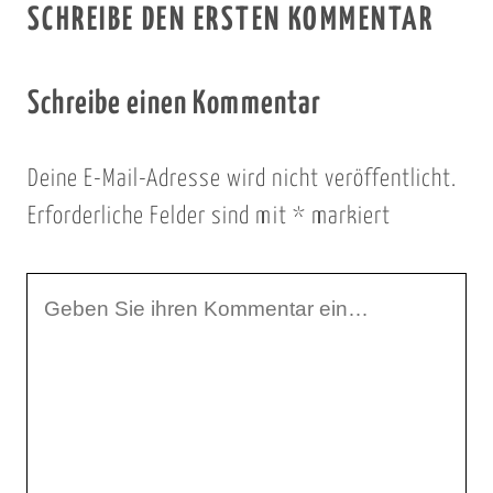
SCHREIBE DEN ERSTEN KOMMENTAR
Schreibe einen Kommentar
Deine E-Mail-Adresse wird nicht veröffentlicht.
Erforderliche Felder sind mit
*
markiert
I
h
r
K
o
m