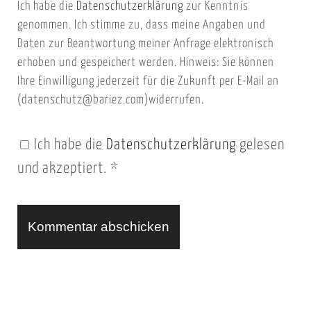
Ich habe die
Datenschutzerklärung
zur Kenntnis
s
a
genommen. Ich stimme zu, dass meine Angaben und
e
i
Daten zur Beantwortung meiner Anfrage elektronisch
i
l
erhoben und gespeichert werden. Hinweis: Sie können
t
Ihre Einwilligung jederzeit für die Zukunft per E-Mail an
(datenschutz@bariez.com)widerrufen.
e
n
Ich habe die
Datenschutzerklärung
gelesen
U
und akzeptiert.
*
R
L
A
l