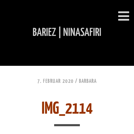
BARIEZ | NINASAFIRI
INHALT ÜBERSPRINGEN
7. FEBRUAR 2020 /
BARBARA
IMG_2114