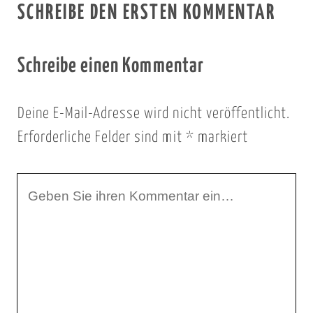
SCHREIBE DEN ERSTEN KOMMENTAR
Schreibe einen Kommentar
Deine E-Mail-Adresse wird nicht veröffentlicht.
Erforderliche Felder sind mit
*
markiert
I
h
r
K
o
m