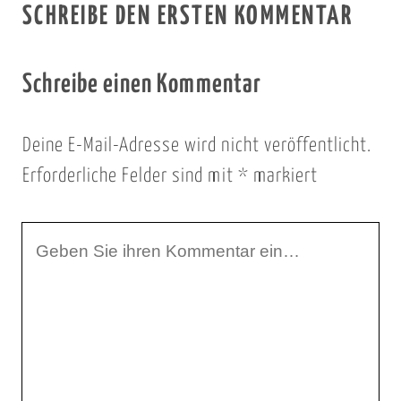
SCHREIBE DEN ERSTEN KOMMENTAR
Schreibe einen Kommentar
Deine E-Mail-Adresse wird nicht veröffentlicht.
Erforderliche Felder sind mit
*
markiert
I
h
r
K
o
m