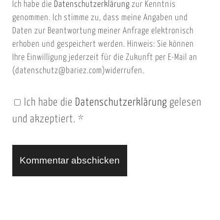
Ich habe die
Datenschutzerklärung
zur Kenntnis
s
a
genommen. Ich stimme zu, dass meine Angaben und
e
i
Daten zur Beantwortung meiner Anfrage elektronisch
i
l
erhoben und gespeichert werden. Hinweis: Sie können
t
Ihre Einwilligung jederzeit für die Zukunft per E-Mail an
(datenschutz@bariez.com)widerrufen.
e
n
Ich habe die
Datenschutzerklärung
gelesen
U
und akzeptiert.
*
R
L
A
l