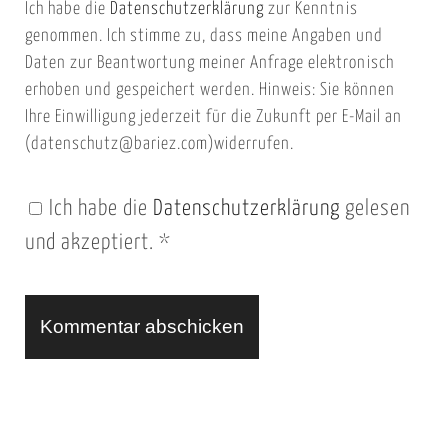
Ich habe die
Datenschutzerklärung
zur Kenntnis
s
a
genommen. Ich stimme zu, dass meine Angaben und
e
i
Daten zur Beantwortung meiner Anfrage elektronisch
i
l
erhoben und gespeichert werden. Hinweis: Sie können
t
Ihre Einwilligung jederzeit für die Zukunft per E-Mail an
(datenschutz@bariez.com)widerrufen.
e
n
Ich habe die
Datenschutzerklärung
gelesen
U
und akzeptiert.
*
R
L
A
l