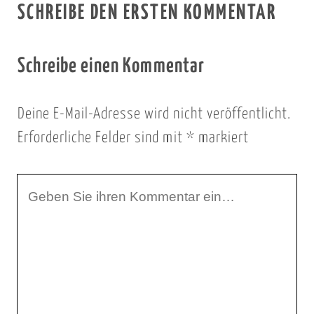
SCHREIBE DEN ERSTEN KOMMENTAR
Schreibe einen Kommentar
Deine E-Mail-Adresse wird nicht veröffentlicht.
Erforderliche Felder sind mit
*
markiert
I
h
r
K
o
m