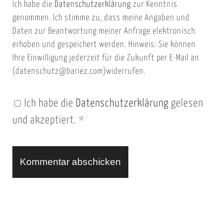
Ich habe die
Datenschutzerklärung
zur Kenntnis
s
a
genommen. Ich stimme zu, dass meine Angaben und
e
i
Daten zur Beantwortung meiner Anfrage elektronisch
i
l
erhoben und gespeichert werden. Hinweis: Sie können
t
Ihre Einwilligung jederzeit für die Zukunft per E-Mail an
(datenschutz@bariez.com)widerrufen.
e
n
Ich habe die
Datenschutzerklärung
gelesen
U
und akzeptiert.
*
R
L
A
l