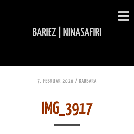
BARIEZ | NINASAFIRI
INHALT ÜBERSPRINGEN
7. FEBRUAR 2020 /
BARBARA
IMG_3917