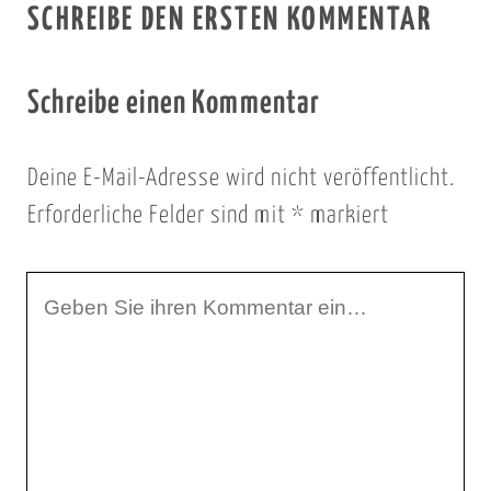
SCHREIBE DEN ERSTEN KOMMENTAR
Schreibe einen Kommentar
Deine E-Mail-Adresse wird nicht veröffentlicht.
Erforderliche Felder sind mit
*
markiert
I
h
r
K
o
m