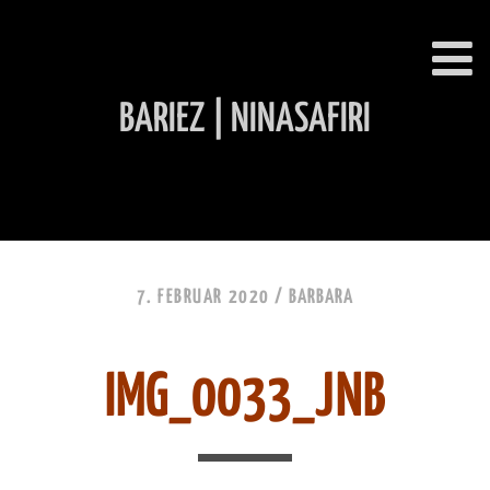
BARIEZ | NINASAFIRI
INHALT ÜBERSPRINGEN
7. FEBRUAR 2020 /
BARBARA
IMG_0033_JNB