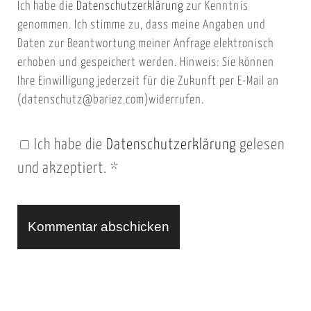
Ich habe die
Datenschutzerklärung
zur Kenntnis
s
a
genommen. Ich stimme zu, dass meine Angaben und
e
i
Daten zur Beantwortung meiner Anfrage elektronisch
i
l
erhoben und gespeichert werden. Hinweis: Sie können
t
Ihre Einwilligung jederzeit für die Zukunft per E-Mail an
(datenschutz@bariez.com)widerrufen.
e
n
Ich habe die
Datenschutzerklärung
gelesen
U
und akzeptiert.
*
R
L
A
l