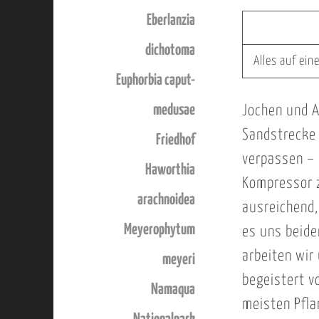
Eberlanzia
dichotoma
Alles auf ei
Euphorbia caput-
medusae
Jochen und A
Sandstrecke 
Friedhof
verpassen – 
Haworthia
Kompressor z
arachnoidea
ausreichend,
Meyerophytum
es uns beide
arbeiten wir
meyeri
begeistert vo
Namaqua
meisten Pfla