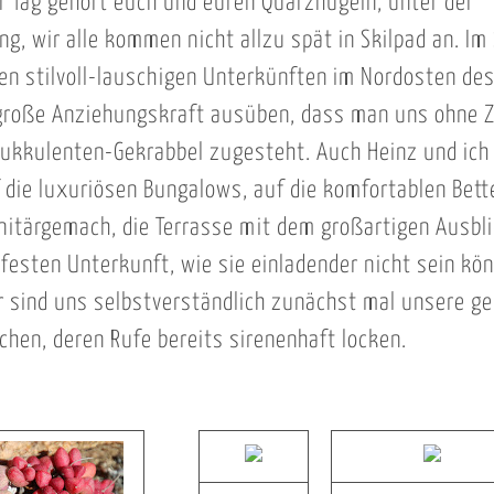
er Tag gehört euch und euren Quarzhügeln, unter der
g, wir alle kommen nicht allzu spät in Skilpad an. Im 
en stilvoll-lauschigen Unterkünften im Nordosten des
große Anziehungskraft ausüben, dass man uns ohne Z
ukkulenten-Gekrabbel zugesteht. Auch Heinz und ich
f die luxuriösen Bungalows, auf die komfortablen Bett
nitärgemach, die Terrasse mit dem großartigen Ausbli
r festen Unterkunft, wie sie einladender nicht sein kö
er sind uns selbstverständlich zunächst mal unsere ge
hen, deren Rufe bereits sirenenhaft locken.