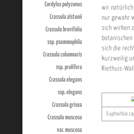
Cordylus polyzonus
wir natürlic
Crassula alstonii
nur gewahr w
sich wirken 
Crassula brevifolia
botanischen 
ssp. psammophila
sich die rec
Crassula columnaris
kurzweilig u
ssp. prolifera
Riethuis-Wal
Crassula elegans
ssp. elegans
Crassula grisea
Euphorbia c
Crassula muscosa
var. muscosa