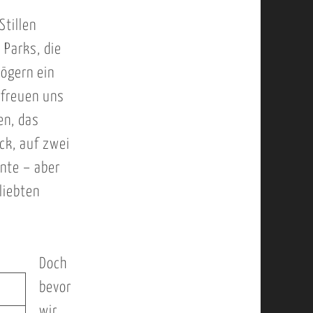
Stillen
 Parks, die
ögern ein
 freuen uns
en, das
ck, auf zwei
nnte – aber
liebten
Doch
bevor
wir