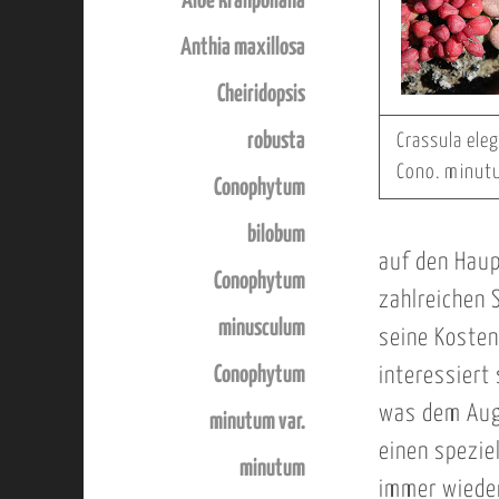
Aloe krahpoliana
Anthia maxillosa
Cheiridopsis
robusta
Crassula ele
Cono. minut
Conophytum
bilobum
auf den Hau
Conophytum
zahlreichen 
minusculum
seine Kosten
Conophytum
interessiert 
was dem Auge
minutum var.
einen spezie
minutum
immer wieder