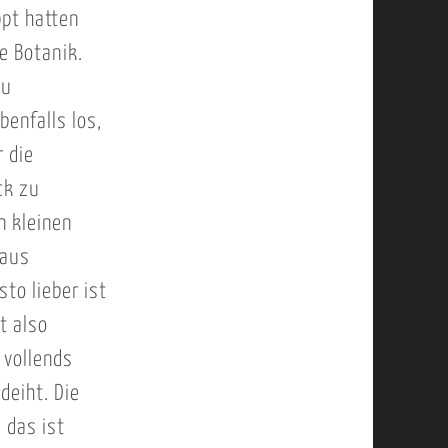
ppt hatten
e Botanik.
zu
benfalls los,
 die
ck zu
n kleinen
haus
to lieber ist
t also
 vollends
deiht. Die
 das ist