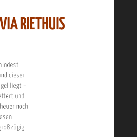
VIA RIETHUIS
mindest
und dieser
gel liegt –
ettert und
 heuer noch
iesen
großzügig