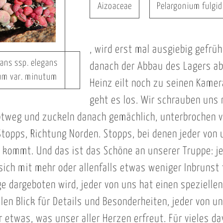
Aizoaceae
Pelargonium fulgi
, wird erst mal ausgiebig gefrü
gans ssp. elegans
danach der Abbau des Lagers ab
um var. minutum
Heinz eilt noch zu seinen Kamer
geht es los. Wir schrauben uns
ptweg und zuckeln danach gemächlich, unterbrochen 
Stopps, Richtung Norden. Stopps, bei denen jeder von 
 kommt. Und das ist das Schöne an unserer Truppe: j
sich mit mehr oder allenfalls etwas weniger Inbrunst f
 dargeboten wird, jeder von uns hat einen speziellen
llen Blick für Details und Besonderheiten, jeder von u
 etwas, was unser aller Herzen erfreut. Für vieles da