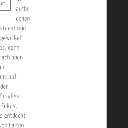
dum
aufbr
echen
hstückt und
gewickelt.
as, dann
 nach oben
von
uns auf
eder
ür alles,
 Fokus,
ns entdeckt
von halten