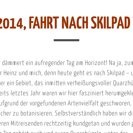
2014, FAHRT NACH SKILPAD 
 dämmert ein aufregender Tag am Horizont! Na ja, zu
r Heinz und mich, denn heute geht es nach Skilpad – 
er ein Gebiet, das inmitten verheißungsvoller Quarzhü
reits letztes Jahr waren wir hier fasziniert herumgekl
ufgrund der vorgefundenen Artenvielfalt geschworen,
licher zu botanisieren. Selbstverständlich haben wir d
ren Mitreisenden rechtzeitig kundgetan und wurden 