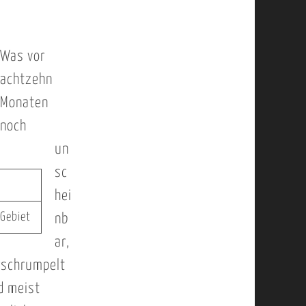
Was vor
achtzehn
Monaten
noch
un
sc
hei
-Gebiet
nb
ar,
rschrumpelt
d meist