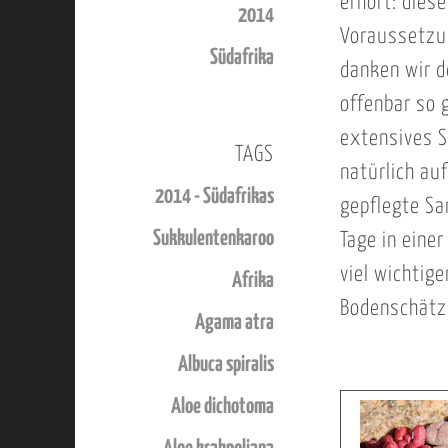
erhört: dies
2014
Voraussetzun
Südafrika
danken wir d
offenbar so 
extensives S
TAGS
natürlich au
2014 - Südafrikas
gepflegte Sa
Sukkulentenkaroo
Tage in eine
viel wichtig
Afrika
Bodenschätzc
Agama atra
Albuca spiralis
Aloe dichotoma