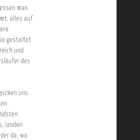
 dessen man
mt, alles auf
sere
So gestaltet
reich und
usläufer des
 gucken uns
den
endsten
s, landen
eder da, wo