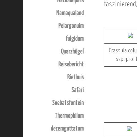
Nationalpark
faszinierend
Namaqualand
Pelargonuim
fulgidum
Crassula col
Quarzhügel
ssp. proli
Reisebericht
Riethuis
Safari
Soebatsfontein
Thermophilum
decemguttatum