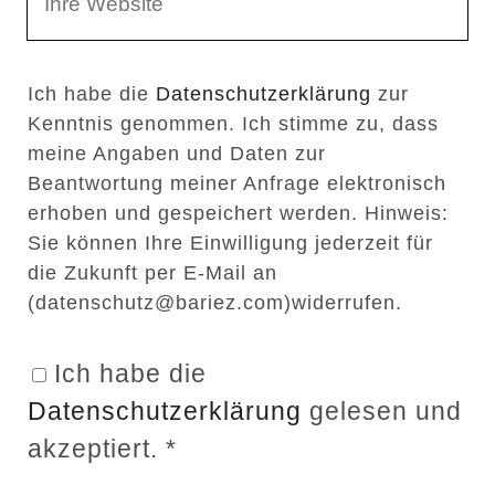
e
E
b
m
Ich habe die
Datenschutzerklärung
zur
s
a
Kenntnis genommen. Ich stimme zu, dass
e
i
meine Angaben und Daten zur
i
l
Beantwortung meiner Anfrage elektronisch
t
erhoben und gespeichert werden. Hinweis:
Sie können Ihre Einwilligung jederzeit für
e
die Zukunft per E-Mail an
n
(datenschutz@bariez.com)widerrufen.
U
R
Ich habe die
L
Datenschutzerklärung
gelesen und
akzeptiert.
*