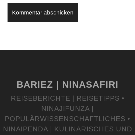
BARIEZ | NINASAFIRI
REISEBERICHTE | REISETIPPS •
NINAJIFUNZA |
POPULÄRWISSENSCHAFTLICHES •
NINAIPENDA | KULINARISCHES UND