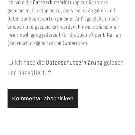
Ich habe die
Datenschutzerklärung
zur Kenntnis
s
a
genommen. Ich stimme zu, dass meine Angaben und
e
i
Daten zur Beantwortung meiner Anfrage elektronisch
i
l
erhoben und gespeichert werden. Hinweis: Sie können
t
Ihre Einwilligung jederzeit für die Zukunft per E-Mail an
(datenschutz@bariez.com)widerrufen.
e
n
Ich habe die
Datenschutzerklärung
gelesen
U
und akzeptiert.
*
R
L
A
l