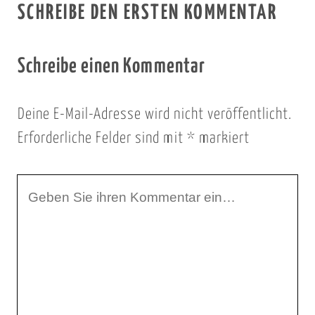
SCHREIBE DEN ERSTEN KOMMENTAR
Schreibe einen Kommentar
Deine E-Mail-Adresse wird nicht veröffentlicht.
Erforderliche Felder sind mit
*
markiert
I
h
r
K
o
m