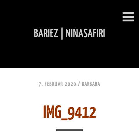
BARIEZ | NINASAFIRI
INHALT ÜBERSPRINGEN
7. FEBRUAR 2020 /
BARBARA
IMG_9412