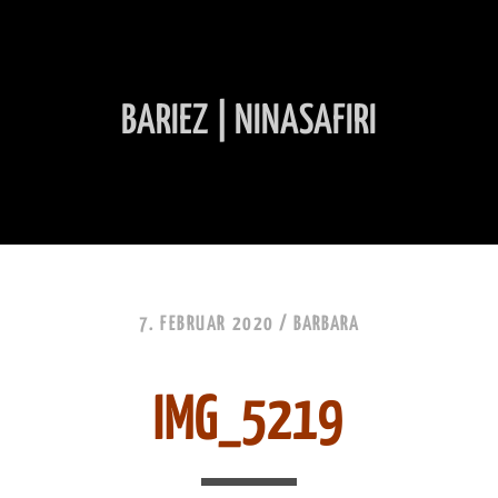
BARIEZ | NINASAFIRI
INHALT ÜBERSPRINGEN
7. FEBRUAR 2020 /
BARBARA
IMG_5219