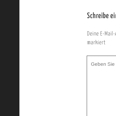
Schreibe e
Deine E-Mail-
markiert
I
h
r
K
o
m
m